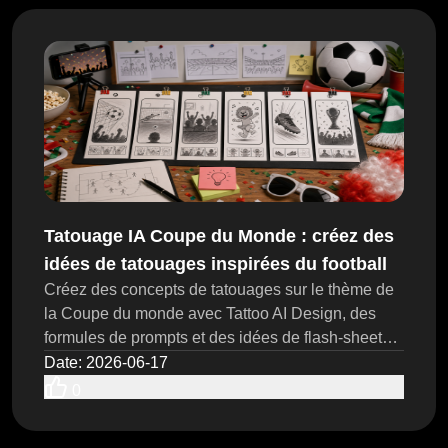
Tatouage IA Coupe du Monde : créez des
idées de tatouages inspirées du football
Créez des concepts de tatouages sur le thème de
la Coupe du monde avec Tattoo AI Design, des
formules de prompts et des idées de flash-sheets à
tester jusqu’aux aperçus d’essayage, à la
Date
:
2026-06-17
validation par un artiste et aux vérifications des
0
droits.