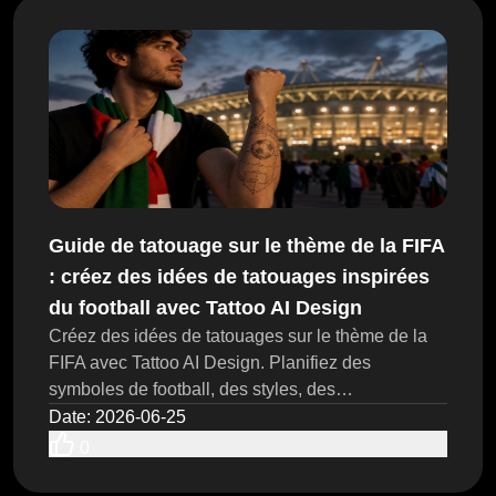
Guide de tatouage sur le thème de la FIFA
: créez des idées de tatouages inspirées
du football avec Tattoo AI Design
Créez des idées de tatouages sur le thème de la
FIFA avec Tattoo AI Design. Planifiez des
symboles de football, des styles, des
emplacements, des prompts, des esquisses de
Date
:
2026-06-25
concepts prêtes pour l’artiste, et effectuez une
0
révision finale en toute sécurité.