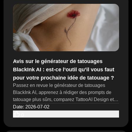
Avis sur le générateur de tatouages
BlackInk AI : est-ce l’outil qu’il vous faut
pour votre prochaine idée de tatouage ?
Passez en revue le générateur de tatouages
BlackInk AI, apprenez à rédiger des prompts de
tatouage plus sûrs, comparez TattooAI Design et
préparez des idées de tatouage avant d’apporter
Date
:
2026-07-02
des références à un tatoueur.
0