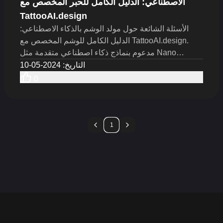
الاصطناعي: الدليل الكامل للحبر المخصص مع
TattooAI.design
الأسئلة الشائعة حول مولد الوشم بالذكاء الاصطناعي:
الدليل الكامل للوشم المخصص مع TattooAI.design.
مدعوم بنماذج ذكاء اصطناعي متقدمة مثل Nano
Banana AI و Flux Kontext AI، يحول هذا المنصة
التاريخ
:
2024-05-10
النصوص التوجيهية والمراجع الخاصة بك إلى أعمال وشم
0
شخصية وعالية الجودة في ثوانٍ.
1