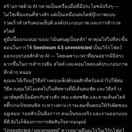
สร้างภาพด้วย AI กลายเป็นเครื่องมือที่มีประโยชน์จริงๆ —
ไม่ใช่เพื่อแทนที่ช่างสัก แต่เป็นเหมือนสเก็ตช์บุ๊กภาพแบบ
รวดเร็วสำหรับคอนเซ็ปต์ องค์ประกอบภาพ และการสำรวจ
สไตล์
คู่มือนี้ออกแบบมาแบบ “เน้นคนดูเป็นหลัก” พาคุณไล่ไปทีละขั้น
ตอนในการใช้
Seedream 4.5 unrestricted
เป็นเวิร์กโฟลว์
ออกแบบรอยสักด้วย AI — โดยเฉพาะเวลาที่คุณอยากมีอิสระ
มากขึ้นในการสำรวจธีม สไตล์ และคอมโพสองค์ประกอบภาพ
ที่กล้าๆ หน่อย
คุณจะได้เรียนรู้วิธีสร้างคอนเซ็ปต์รอยสักที่พร้อมนำไปใช้ต่อ
วิธีควบคุมให้โมเดลไปในทิศทางที่มีเส้นคมชัด และวิธีสร้าง
เอาต์พุตที่เป็นมิตรกับช่างสัก เช่น แฟลชชีต และลายเส้นสไตล์
สติ๊กเกอร์/สเตนซิล ระหว่างทาง เราจะคุมขั้นตอนให้รับผิดชอบ
อยู่เสมอ: รอยสักเป็นสิ่งถาวร คนเป็นของจริง และงานออกแบบ
ที่ดี ยังไงก็ต้องการการตัดสินใจจากมนุษย์
“Unrestricted / uncensored” ควรหมายถึงอะไรในเวิร์กโฟลว์