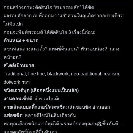
ก่อนสร้างภาพ: ตัดสินใจ “สเปกรอยสัก” ให้ชัด
ผลรอยสักจาก AI ที่ออกมา “แย่” ส่วนใหญ่เกิดจากอย่างเดียว:
ไม่มีสเปก
ก่อนจะพิมพ์พรอมต์ ให้ตัดสินใจ 3 เรื่องนี้ก่อน:
ตำแหน่ง + ขนาด
แขนท่อนล่างแนวตั้ง? แพตช์ต้นแขน? พันรอบน่อง? กลาง
หน้าอก?
สไตล์เป้าหมาย
Traditional, fine line, blackwork, neo-traditional, realism,
dotwork ฯลฯ
ชนิดเอาต์พุต (เลือกหนึ่งแบบเป็นหลัก)
งานคอนเซ็ปต์
: สำรวจไอเดีย
ลายเส้นแบบสติ๊กเกอร์/สเตนซิล
: เส้นขอบชัด อ่านออก
แฟลชชีต
: หลายดีไซน์ในธีมเดียวกัน
พอคุณเลือกชนิดเอาต์พุตได้ พรอมต์ของคุณจะ鋭ขึ้นทันที —
และผลลัพธ์ก็จะดีขึ้นทันตา