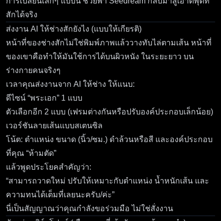
การเปลี่ยนเล็กๆ แบบนี้ ช่วยพา Seedream กลับมาสู่เอาต์พุตที่
สักได้จริง
ส่งงาน AI ให้ช่างสักยังไง (แบบให้เกียรติ)
หน้าที่ของช่างสักไม่ใช่พิมพ์ภาพแล้ววางทับไล่ตามเส้น หน้าที่
ของเขาคือทำให้มันใช้การได้บนผิวหนัง ในระยะยาว บน
ร่างกายคนจริงๆ
เวลาคุณส่งงานจาก AI ให้ช่าง ให้แนบ:
ดีไซน์ “พระเอก” 1 แบบ
ตัวเลือกอีก 2 แบบ (เฟรมต่างกันหรือปรับองค์ประกอบเล็กน้อย)
เวอร์ชันลายเส้นแบบสเตนซิล
โน้ต: ตำแหน่ง ขนาด (นิ้ว/ซม.) ดำล้วนหรือสี และองค์ประกอบ
ที่คุณ “ห้ามตัด”
แล้วพูดประโยคสำคัญว่า:
“สามารถวาดใหม่ ปรับให้เหมาะกับตำแหน่ง น้ำหนักเส้น และ
ความทนได้เต็มที่เลยนะครับ/ค่ะ”
นี่เป็นสัญญาณว่าคุณกำลังขอร่วมมือ ไม่ใช่สั่งงาน