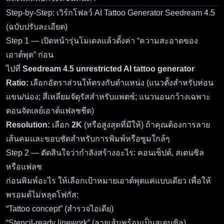
Step-by-Step: เวิร์กโฟลว์ AI Tattoo Generator Seedream 4.5
(ฉบับปรับละเอียด)
Step 1 — เปิดหน้ารุ่นโมเดลแล้วตั้งค่า “ความสะอาดของ
เอาต์พุต” ก่อน
ไปที่
Seedream 4.5 unrestricted AI tattoo generator
Ratio:
เลือกอัตราส่วนให้ตรงกับตำแหน่ง (แนวตั้งสำหรับท่อน
แขน/น่อง; สี่เหลี่ยมจัตุรัสสำหรับแพตช์; แนวนอนกว้างเฉพาะ
ตอนจัดเลย์เอาต์แฟลชชีต)
Resolution:
เลือก
2K
(หรือสูงสุดที่มีให้) ถ้าคุณต้องการลาย
เส้นคมและขอบชัดสำหรับการพิมพ์หรือซูมใกล้ๆ
Step 2 — ตัดสินใจว่ากำลังสร้างอะไร: คอนเซ็ปต์, สเตนซิล
หรือแฟลช
ก่อนพิมพ์อะไร ให้เลือกเป้าหมายเอาต์พุตแค่แบบเดียว เพื่อให้
พรอมต์ไม่หลุดโฟกัส:
“Tattoo concept” (สำรวจไอเดีย)
“Stencil-ready linework” (ลายเส้นพร้อมเป็นสเตนซิล)