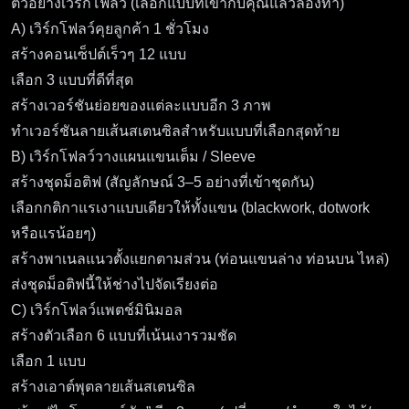
ตัวอย่างเวิร์กโฟลว์ (เลือกแบบที่เข้ากับคุณแล้วลองทำ)
A) เวิร์กโฟลว์คุยลูกค้า 1 ชั่วโมง
สร้างคอนเซ็ปต์เร็วๆ 12 แบบ
เลือก 3 แบบที่ดีที่สุด
สร้างเวอร์ชันย่อยของแต่ละแบบอีก 3 ภาพ
ทำเวอร์ชันลายเส้นสเตนซิลสำหรับแบบที่เลือกสุดท้าย
B) เวิร์กโฟลว์วางแผนแขนเต็ม / Sleeve
สร้างชุดม็อติฟ (สัญลักษณ์ 3–5 อย่างที่เข้าชุดกัน)
เลือกกติกาแรเงาแบบเดียวให้ทั้งแขน (blackwork, dotwork
หรือแรน้อยๆ)
สร้างพาเนลแนวตั้งแยกตามส่วน (ท่อนแขนล่าง ท่อนบน ไหล่)
ส่งชุดม็อติฟนี้ให้ช่างไปจัดเรียงต่อ
C) เวิร์กโฟลว์แพตช์มินิมอล
สร้างตัวเลือก 6 แบบที่เน้นเงารวมชัด
เลือก 1 แบบ
สร้างเอาต์พุตลายเส้นสเตนซิล