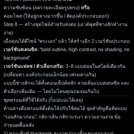
ความซับซ้อน (ลดรายละเอียดรูปทรง)
หรือ
คอมโพส (ให้อยู่กลางมากขึ้น / ตัดองค์ประกอบออก)
Step 8 — สร้างชุดไฟล์สำหรับส่งต่อ (เอาต์พุตที่ช่างสักทำงาน
ง่าย)
เมื่อคุณได้ดีไซน์ “พระเอก” แล้ว ให้สร้างอีก 2 เวอร์ชันประกอบ:
เวอร์ชันสเตนซิล:
“bold outline, high contrast, no shading, no
background”
เวอร์ชันแฟลช / ตัวเลือกเสริม:
3–8 แบบย่อยในสไตล์เดียวกัน
(เปลี่ยนท่า องค์ประกอบเล็กน้อย เฟรมต่างกัน)
แบบนี้ช่างสักจะได้ทั้งคอนเซ็ปต์หลัก ลายเส้นแบบสเตนซิล และ
ตัวเลือกเพิ่มเติม — โดยไม่โดนคุณถมจนเกินไป
ชุดพรอมต์ที่ใช้ได้จริง (ก็อป/แปะได้เลย)
ด้านล่างคือพรอมต์ตั้งต้นให้ปรับใช้ต่อได้ จุดสำคัญคือคิดแบบ
“รอยสักมาก่อน”: กติกาเส้น กติกาแรเงา ความอ่านง่าย ข้อ
กำหนดพื้นหลัง
1) คอนเซ็ปต์ blackwork สะอาด (แนวตั้งแขนท่อนล่าง)