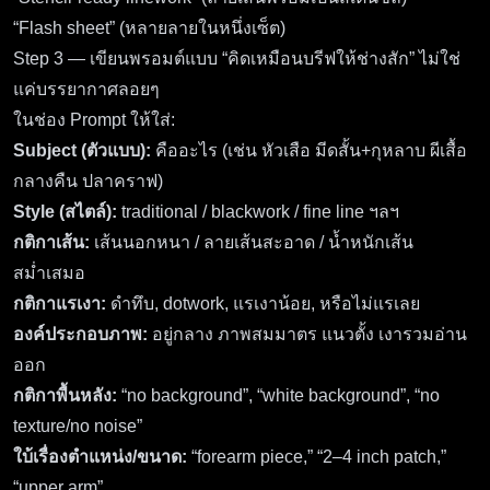
“Flash sheet” (หลายลายในหนึ่งเซ็ต)
Step 3 — เขียนพรอมต์แบบ “คิดเหมือนบรีฟให้ช่างสัก” ไม่ใช่
แค่บรรยากาศลอยๆ
ในช่อง Prompt ให้ใส่:
Subject (ตัวแบบ):
คืออะไร (เช่น หัวเสือ มีดสั้น+กุหลาบ ผีเสื้อ
กลางคืน ปลาคราฟ)
Style (สไตล์):
traditional / blackwork / fine line ฯลฯ
กติกาเส้น:
เส้นนอกหนา / ลายเส้นสะอาด / น้ำหนักเส้น
สม่ำเสมอ
กติกาแรเงา:
ดำทึบ, dotwork, แรเงาน้อย, หรือไม่แรเลย
องค์ประกอบภาพ:
อยู่กลาง ภาพสมมาตร แนวตั้ง เงารวมอ่าน
ออก
กติกาพื้นหลัง:
“no background”, “white background”, “no
texture/no noise”
ใบ้เรื่องตำแหน่ง/ขนาด:
“forearm piece,” “2–4 inch patch,”
“upper arm”