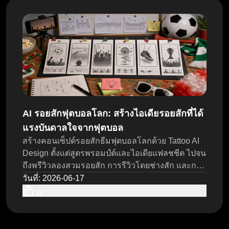
AI รอยสักฟุตบอลโลก: สร้างไอเดียรอยสักที่ได้
แรงบันดาลใจจากฟุตบอล
สร้างคอนเซ็ปต์รอยสักธีมฟุตบอลโลกด้วย Tattoo AI
Design ตั้งแต่สูตรพรอมป์ต์และไอเดียแฟลชชีต ไปจน
ถึงพรีวิวลองสวมรอยสัก การรีวิวโดยช่างสัก และการ
ตรวจสอบสิทธิ์
วันที่
:
2026-06-17
0