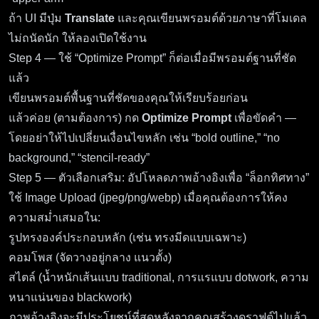
ถ้า UI มีปุ่ม
Translate
และคุณเขียนพรอมต์ด้วยภาษาที่โมเดล
ไม่ถนัดนัก ให้ลองเปิดใช้งาน
Step 4 — ใช้ “Optimize Prompt” ก็ต่อเมื่อมีพรอมต์ฐานที่ชัด
แล้ว
เขียนพรอมต์พื้นฐานที่ชัดของคุณให้เรียบร้อยก่อน
แล้วค่อย (ตามต้องการ) กด
Optimize Prompt
เพื่อขัดคำ —
โดยอย่าให้ไปเปลี่ยนเงื่อนไขหลัก เช่น “bold outline,” “no
background,” “stencil-ready”
Step 5 — ตัวเลือกเสริม: อัปโหลดภาพอ้างอิงเพื่อ “ล็อกทิศทาง”
ใช้ Image Upload (jpeg/png/webp) เมื่อคุณต้องการให้คง
ความสม่ำเสมอใน:
รูปทรงองค์ประกอบหลัก (เช่น ทรงมีดแบบเฉพาะ)
คอมโพส (จัดวางอยู่กลาง แนวตั้ง)
สไตล์ (น้ำหนักเส้นแบบ traditional, การแรแบบ dotwork, ความ
หนาแน่นของ blackwork)
ภาพอ้างอิงจะมีประโยชน์ที่สุดหลังจากคุณสร้างดราฟต์ไปแล้ว