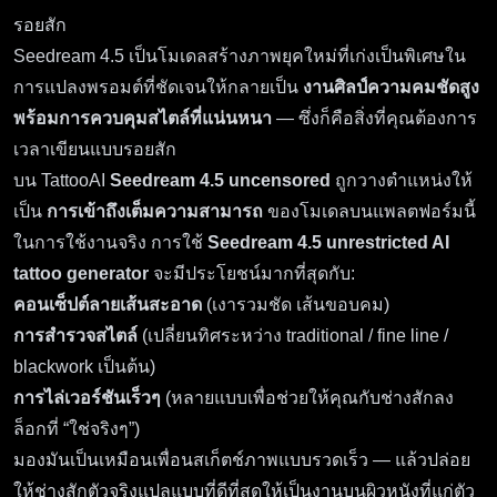
รอยสัก
Seedream 4.5 เป็นโมเดลสร้างภาพยุคใหม่ที่เก่งเป็นพิเศษใน
การแปลงพรอมต์ที่ชัดเจนให้กลายเป็น
งานศิลป์ความคมชัดสูง
พร้อมการควบคุมสไตล์ที่แน่นหนา
— ซึ่งก็คือสิ่งที่คุณต้องการ
เวลาเขียนแบบรอยสัก
บน TattooAI
Seedream 4.5 uncensored
ถูกวางตำแหน่งให้
เป็น
การเข้าถึงเต็มความสามารถ
ของโมเดลบนแพลตฟอร์มนี้
ในการใช้งานจริง การใช้
Seedream 4.5 unrestricted AI
tattoo generator
จะมีประโยชน์มากที่สุดกับ:
คอนเซ็ปต์ลายเส้นสะอาด
(เงารวมชัด เส้นขอบคม)
การสำรวจสไตล์
(เปลี่ยนทิศระหว่าง traditional / fine line /
blackwork เป็นต้น)
การไล่เวอร์ชันเร็วๆ
(หลายแบบเพื่อช่วยให้คุณกับช่างสักลง
ล็อกที่ “ใช่จริงๆ”)
มองมันเป็นเหมือนเพื่อนสเก็ตช์ภาพแบบรวดเร็ว — แล้วปล่อย
ให้ช่างสักตัวจริงแปลแบบที่ดีที่สุดให้เป็นงานบนผิวหนังที่แก่ตัว