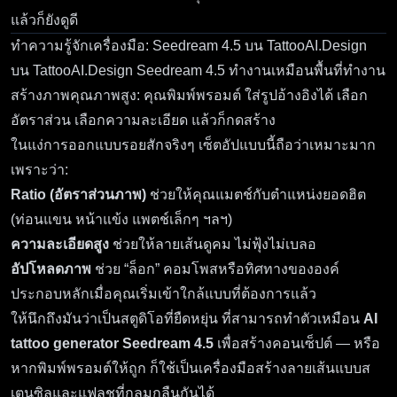
แล้วก็ยังดูดี
ทำความรู้จักเครื่องมือ: Seedream 4.5 บน TattooAI.Design
บน TattooAI.Design Seedream 4.5 ทำงานเหมือนพื้นที่ทำงาน
สร้างภาพคุณภาพสูง: คุณพิมพ์พรอมต์ ใส่รูปอ้างอิงได้ เลือก
อัตราส่วน เลือกความละเอียด แล้วก็กดสร้าง
ในแง่การออกแบบรอยสักจริงๆ เซ็ตอัปแบบนี้ถือว่าเหมาะมาก
เพราะว่า:
Ratio (อัตราส่วนภาพ)
ช่วยให้คุณแมตช์กับตำแหน่งยอดฮิต
(ท่อนแขน หน้าแข้ง แพตช์เล็กๆ ฯลฯ)
ความละเอียดสูง
ช่วยให้ลายเส้นดูคม ไม่ฟุ้งไม่เบลอ
อัปโหลดภาพ
ช่วย “ล็อก” คอมโพสหรือทิศทางขององค์
ประกอบหลักเมื่อคุณเริ่มเข้าใกล้แบบที่ต้องการแล้ว
ให้นึกถึงมันว่าเป็นสตูดิโอที่ยืดหยุ่น ที่สามารถทำตัวเหมือน
AI
tattoo generator Seedream 4.5
เพื่อสร้างคอนเซ็ปต์ — หรือ
หากพิมพ์พรอมต์ให้ถูก ก็ใช้เป็นเครื่องมือสร้างลายเส้นแบบส
เตนซิลและแฟลชที่กลมกลืนกันได้