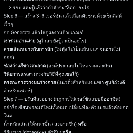
1–2 รอบ และรู้แล้วว่ากำลังจะ “ล็อก” อะไร
Step 6 — สร้าง 3–6 เวอร์ชัน แล้วเลือกตัวชนะด้วยเช็กลิสต์
เร็วๆ
กด Generate แล้วไล่ดูผลงานด้วยเกณฑ์:
เงารวมอ่านง่าย
(ดูไกลๆ ยังรู้ว่าเป็นอะไร)
ลายเส้นเหมาะกับการสัก
(ไม่ฟุ้ง ไม่เป็นเส้นขนๆ จนอ่านไม่
ออก)
ช่องว่างสีขาวสะอาด
(องค์ประกอบไม่ไหลรวมเละกัน)
วินัยการแรเงา
(ตรงกับวิธีที่คุณขอไว้)
ตรรกะการวางบนร่างกาย
(แนวตั้งสำหรับแขน/ขา ศูนย์ถ่วงดี
สำหรับแพตช์)
Step 7 — ปรับทีละอย่าง (กฎการไล่เวอร์ชันแบบมืออาชีพ)
อย่ารื้อเขียนพรอมต์ใหม่ทั้งหมด เปลี่ยนทีละตัวแปรแล้วค่อยกด
ใหม่:
น้ำหนักเส้น (ให้หนาขึ้น / สะอาดขึ้น)
หรือ
วิธีแรเงา (dotwork vs ดำทึบ)
หรือ