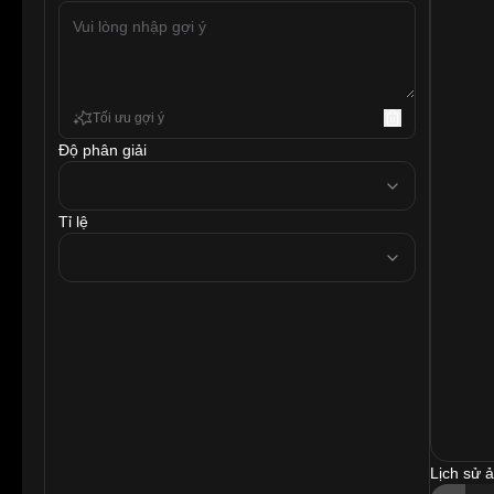
Tối ưu gợi ý
Độ phân giải
resolution
Tỉ lệ
ratio
Lịch sử 