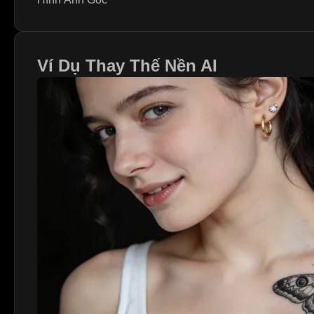
Ví Dụ Thay Thế Nền AI