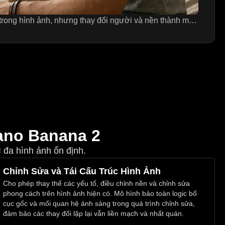
Giữ nguyên thiết kế hình xăm trong hình ảnh, nhưng thay đổi người và nền thành một người đàn ông nhìn nghiêng và một phòng ngủ. Thiết kế hình xăm sẽ xuất hiện trên cánh tay của người đàn ông.
ano Banana 2
 đa hình ảnh ổn định.
Chỉnh Sửa và Tái Cấu Trúc Hình Ảnh
Cho phép thay thế các yếu tố, điều chỉnh nền và chỉnh sửa
phong cách trên hình ảnh hiện có. Mô hình bảo toàn logic bố
cục gốc và mối quan hệ ánh sáng trong quá trình chỉnh sửa,
đảm bảo các thay đổi lặp lại vẫn liền mạch và nhất quán.