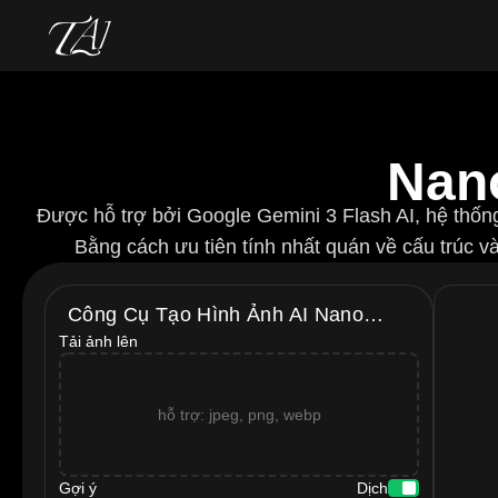
Nano
Được hỗ trợ bởi Google Gemini 3 Flash AI, hệ thống
Bằng cách ưu tiên tính nhất quán về cấu trúc và 
Công Cụ Tạo Hình Ảnh AI Nano
Tải ảnh lên
Banana 2
hỗ trợ: jpeg, png, webp
Gợi ý
Dịch