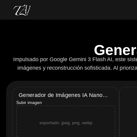
Gener
Impulsado por Google Gemini 3 Flash AI, este siste
imágenes y reconstrucción sofisticada. Al priorizar
Generador de Imágenes IA Nano
Subir imagen
Banana 2
soportado: jpeg, png, webp