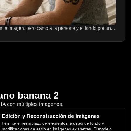
Mantén el diseño del tatuaje en la imagen, pero cambia la persona y el fondo por un hombre de perfil y una habitación. El diseño del tatuaje aparecerá ahora en el brazo del hombre.
Nano banana 2
 IA con múltiples imágenes.
Edición y Reconstrucción de Imágenes
Permite el reemplazo de elementos, ajustes de fondo y
modificaciones de estilo en imágenes existentes. El modelo