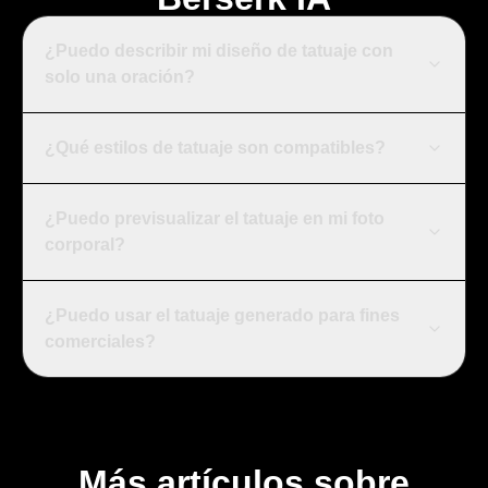
¿Puedo describir mi diseño de tatuaje con
solo una oración?
¿Qué estilos de tatuaje son compatibles?
¿Puedo previsualizar el tatuaje en mi foto
corporal?
¿Puedo usar el tatuaje generado para fines
comerciales?
Más artículos sobre