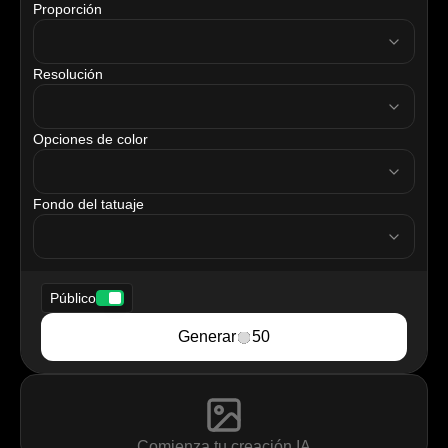
Proporción
ratio
Resolución
resolution
Opciones de color
tattooColor
Fondo del tatuaje
tattooBackground
Público
Generar
50
Comienza tu creación IA