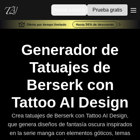
Iniciar sesión
Prueba gratis
me
Oferta por tiempo limitado
Hasta 56% de descuento
Generador de
Tatuajes de
Berserk con
Tattoo AI Design
Crea tatuajes de Berserk con Tattoo AI Design,
que genera diseños de fantasía oscura inspirados
en la serie manga con elementos góticos, temas