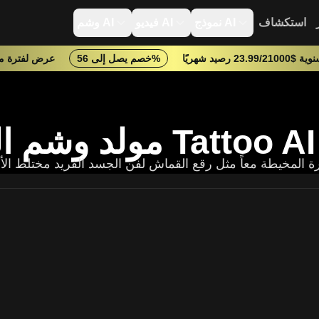
استكشاف
نموذج AI
فيديو AI
وشم AI
23.99 رصيد شهريًا
خصم يصل إلى 56%
عرض لفترة م
بر Tattoo AI Design