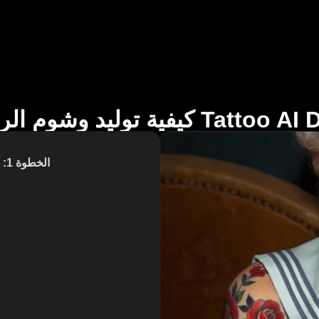
م الرقع عبر Tattoo AI Design
الخطوة 1: أدخل نصك (يمكنك تحسين الموجه للحصول على نتائج أفضل)