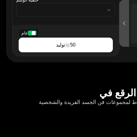
خلفية الوشم
tattooBackground
عام
50
توليد