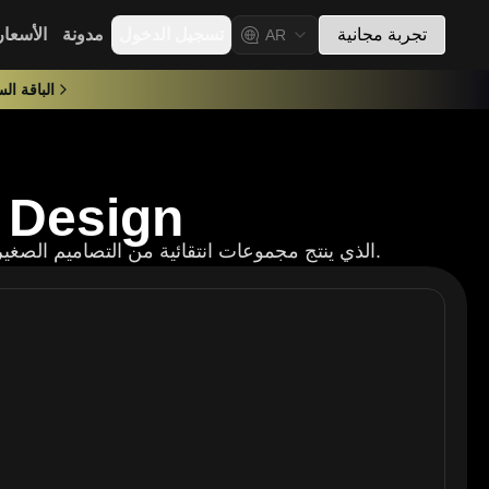
تجربة مجانية
تسجيل الدخول
مدونة
الأسعار
AR
الباقة السنوية $/21000
مولد وشم الرقع ع
أنشئ وشوم الرقع عبر Tattoo AI Design، الذي ينتج مجموعات انتقائية من التصاميم الصغيرة المخيطة معاً مثل رقع القماش لفن الجسد الفريد مختلط الأنماط.