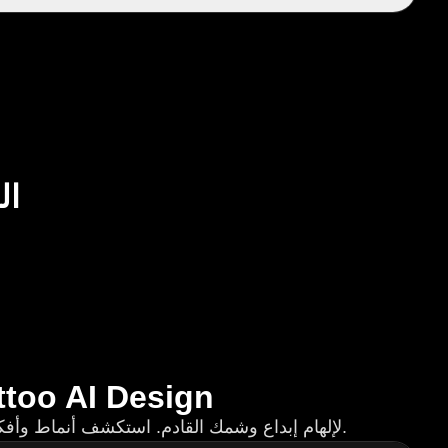
ال
استكشف المزيد من أنماط الوشم السحرية مع Design
اكتشف مجموعة متنوعة من أنماط الوشم مع Tattoo AI Design لإلهام إبداع وشمك القادم. استكشف أنماط وأفكار متنوعة لإثارة الإبداع لتصميم وشمك الفريد.