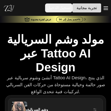
تجربة مجانية
تسجيل الدخول
me
خصم يصل إلى 56%
عرض لفترة محدودة
مولد وشم السريالية
عبر Tattoo AI
Design
أنشئ وشوم سريالية عبر Tattoo AI Design، الذي ينتج
صور حالمة وخيالية مستوحاة من حركات الفن السريالي
لتركيبات فنية تتحدى الواقع.
وشم السريالية