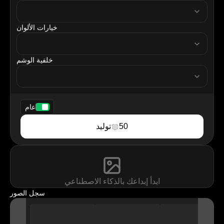
resolution
خيارات الألوان
tattooColor
خلفية الوشم
tattooBackground
عام
50
توليد
ابدأ إبداعك بالذكاء الاصطناعي
سجل الصور