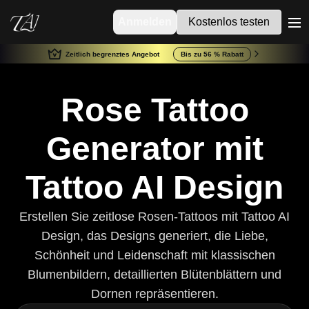
Anmelden
Kostenlos testen
me
Zeitlich begrenztes Angebot
Bis zu 56 % Rabatt
Rose Tattoo
Generator mit
Tattoo AI Design
Erstellen Sie zeitlose Rosen-Tattoos mit Tattoo AI
Design, das Designs generiert, die Liebe,
Schönheit und Leidenschaft mit klassischen
Blumenbildern, detaillierten Blütenblättern und
Dornen repräsentieren.