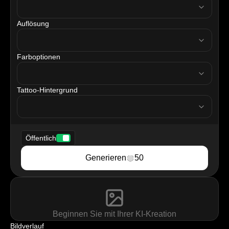
Auflösung
resolution
Farboptionen
tattooColor
Tattoo-Hintergrund
tattooBackground
Öffentlich
Generieren
50
Beginnen Sie mit Ihrer KI-Kreation
Bildverlauf