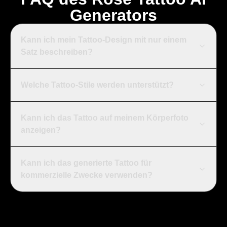
Generators
Kann ich mein Tattoo-Design mit nur einem
Satz beschreiben?
Welche Tattoo-Stile werden unterstützt?
Kann ich das Tattoo auf meinem Körperfoto
anzeigen?
Kann ich das generierte Tattoo für
kommerzielle Zwecke verwenden?