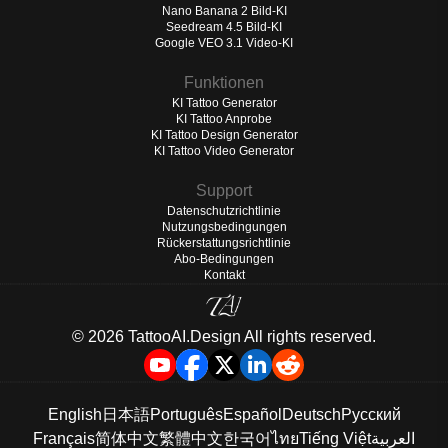
Nano Banana 2 Bild-KI
Seedream 4.5 Bild-KI
Google VEO 3.1 Video-KI
Funktionen
KI Tattoo Generator
KI Tattoo Anprobe
KI Tattoo Design Generator
KI Tattoo Video Generator
Support
Datenschutzrichtlinie
Nutzungsbedingungen
Rückerstattungsrichtlinie
Abo-Bedingungen
Kontakt
©️ 2026 TattooAI.Design All rights reserved.
English
日本語
Português
Español
Deutsch
Русский
Français
简体中文
繁體中文
한국어
ไทย
Tiếng Việt
العربية