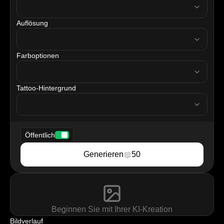
Auflösung
resolution
Farboptionen
tattooColor
Tattoo-Hintergrund
tattooBackground
Öffentlich
Generieren
50
Beginnen Sie mit Ihrer KI-Kreation
Bildverlauf